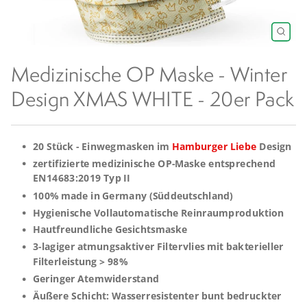
Schlie
(Esc)
Medizinische OP Maske - Winter
Design XMAS WHITE - 20er Pack
20 Stück - Einwegmasken im
Hamburger Liebe
Design
zertifizierte medizinische OP-Maske entsprechend
EN14683:2019 Typ II
100% made in Germany (Süddeutschland)
Hygienische Vollautomatische Reinraumproduktion
Hautfreundliche Gesichtsmaske
3-lagiger atmungsaktiver Filtervlies mit bakterieller
Filterleistung > 98%
Geringer Atemwiderstand
Äußere Schicht: Wasserresistenter bunt bedruckter