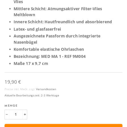
Vlies
Mittlere Schicht: Atmungsaktiver Filter-Vlies
Meltblown
Innere Schicht: Hautfreundlich und absorbierend
Latex- und glasfaserfrei
Ausgezeichnete Passform durch integrierte
Nasenbügel
Komfortable elastische Ohrlaschen
Bezeichnung: MED MA 1 - REF 9M004
Maße 17 x 9,7 cm
Normaler
19,90 €
Preis
Preise inkl. MwSt. zzgl.
Versandkosten
Aktuelle Bearbeitungszeit: 2-3 Werktage
MENGE
−
+