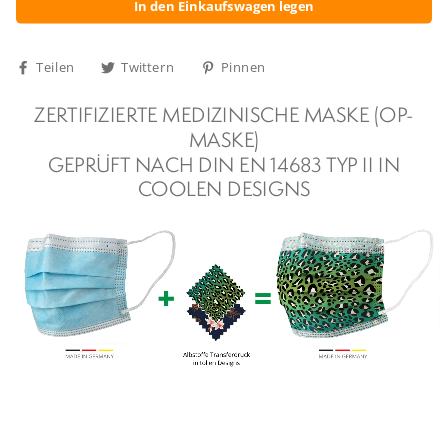
In den Einkaufswagen legen
Auf
Auf
Auf
Teilen
Twittern
Pinnen
Facebook
Twitter
Pinterest
teilen
twittern
pinnen
ZERTIFIZIERTE MEDIZINISCHE MASKE (OP-
MASKE)
GEPRÜFT NACH DIN EN 14683 TYP II IN
COOLEN DESIGNS