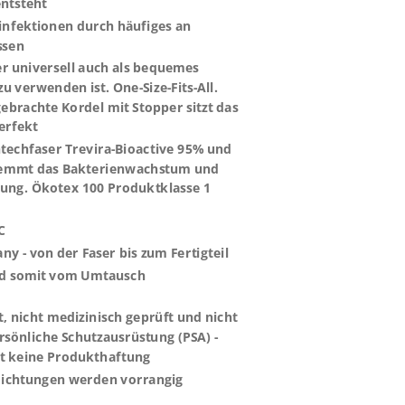
ntsteht
nfektionen durch häufiges an
ssen
er universell auch als bequemes
u verwenden ist. One-Size-Fits-All.
ebrachte Kordel mit Stopper sitzt das
perfekt
htechfaser Trevira-Bioactive 95% und
hemmt das Bakterienwachstum und
lung.
Ökotex 100 Produktklasse 1
C
y - von der Faser bis zum Fertigteil
nd somit vom Umtausch
, nicht medizinisch geprüft und nicht
persönliche Schutzausrüstung (PSA) -
t keine Produkthaftung
richtungen werden vorrangig