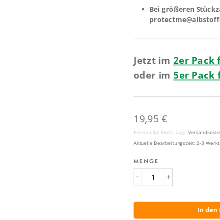
Bei größeren Stückz
protectme@albstof
Jetzt im
2er Pack 
oder im
5er Pack 
Normaler
19,95 €
Preis
Preise inkl. MwSt. zzgl.
Versandkost
Aktuelle Bearbeitungszeit: 2-3 Werk
MENGE
−
+
In den