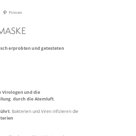
Auf
Auf
Pinnen
Twitter
Pinterest
twittern
pinnen
MASKE
isch erprobten und getesteten
 Virologen und die
lung durch die Atemluft
.
rührt
. Bakterien und Viren infizieren die
terien