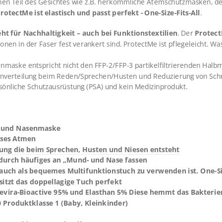
inen Teil des Gesichtes wie z.B. herkömmliche Atemschutzmasken, de
rotectMe ist elastisch und passt perfekt - One-Size-Fits-All
.
eht für Nachhaltigkeit – auch bei Funktionstextilien
. Der
Protec
rionen in der Faser fest verankert sind. ProtectMe ist pflegeleicht. Wa
maske entspricht nicht den FFP-2/FFP-3 partikelfiltrierenden Halb
nverteilung beim Reden/Sprechen/Husten und Reduzierung von Schm
sönliche Schutzausrüstung (PSA) und kein Medizinprodukt.
d- und Nasenmaske
oses Atmen
ung die beim Sprechen, Husten und Niesen entsteht
durch häufiges an „Mund- und Nase fassen
 auch als bequemes Multifunktionstuch zu verwenden ist. One-Siz
sitzt das doppellagige Tuch perfekt
revira-Bioactive 95% und Elasthan 5% Diese hemmt das Bakter
 Produktklasse 1 (Baby, Kleinkinder)