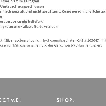
Faser bis zum Fertigteil
 Umtausch ausgeschlossen
inisch geprüft und nicht zertifiziert. Keine persönliche Schutza
ng
erden vorrangig beliefert
 an protectme@albstoffe.de wenden
kt. "Silver sodium zirconium hydrogenphosphate - CAS-# 265647-11-8
kung von Mikroorganismen und der Geruchsentwicklung entgegen.
ECTME:
SHOP: