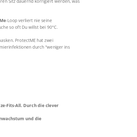
ren Sitz dauernd korrigiert werden, was
tMe
-Loop verliert nie seine
sche so oft Du willst bei 90°C.
masken. ProtectME hat zwei
ierinfektionen durch "weniger ins
e-Fits-All. Durch die clever
ienwachstum und die