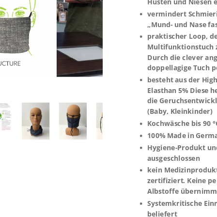
Husten und Niesen e
vermindert Schmieri
„Mund- und Nase fa
praktischer Loop, d
Multifunktionstuch z
Durch die clever ang
doppellagige Tuch 
besteht aus der Hig
Elasthan 5% Diese 
die Geruchsentwick
(Baby, Kleinkinder)
Kochwäsche bis 90 °
100% Made in German
Hygiene-Produkt u
ausgeschlossen
kein Medizinprodukt
zertifiziert. Keine 
Albstoffe übernimm
Systemkritische Ein
beliefert