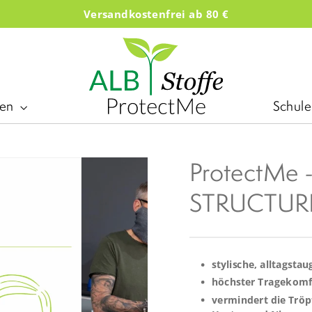
Versandkostenfrei ab 80 €
den
Schul
ProtectMe 
STRUCTUR
stylische, alltagst
höchster Tragekomf
vermindert die Tröp