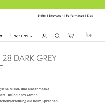
Stoffe
|
Bodywear
|
Performance
|
Kids
Einkaufswagen
Einloggen
Suche
en
Über uns
- 28 DARK GREY
E
augliche Mund- und Nasenmaske
ort - müheloses Atmen
fchenverteilung die beim Sprechen,