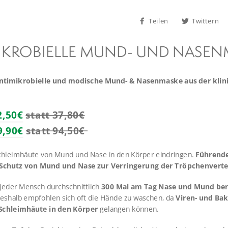
Auf
Teilen
Twittern
Facebook
teilen
IKROBIELLE MUND- UND NASEN
 antimikrobielle und modische Mund- & Nasenmaske aus der klin
2,50€
statt 37,80€
9,90€
statt 94,50€
Schleimhäute von Mund und Nase in den Körper eindringen.
Führende
hutz von Mund und Nase zur Verringerung der Tröpchenvertei
jeder Mensch durchschnittlich
300 Mal am Tag
Nase und Mund be
eshalb empfohlen sich oft die Hände zu waschen, da
Viren- und Bak
Schleimhäute in den Körper
gelangen können.